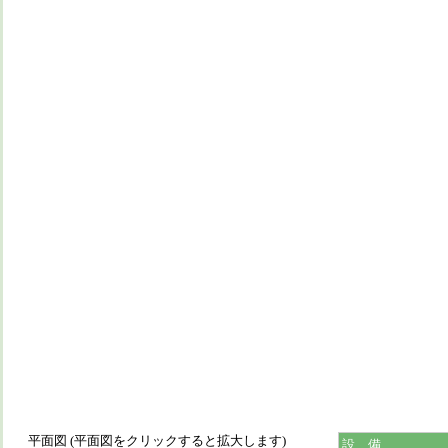
平面図 (平面図をクリックすると拡大します)
設 備