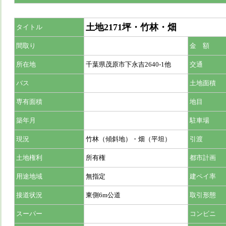
土地2171坪・竹林・畑
タイトル
間取り
金 額
所在地
千葉県茂原市下永吉2640-1他
交通
バス
土地面積
専有面積
地目
築年月
駐車場
現況
竹林（傾斜地）・畑（平坦）
引渡
土地権利
所有権
都市計画
用途地域
無指定
建ペイ率
接道状況
東側6m公道
取引形態
スーパー
コンビニ