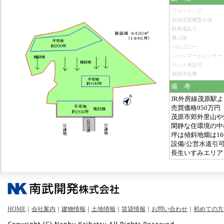
フローリング
室内洗濯機置き場
駐車場あり
最上階
バルコニー
シャンプードレッサー
ペット相談可
個別浄化槽
備 考
JR外房線茂原駅より
売買価格950万円
茂原市郊外里山や
閑静な住環境の中に
坪は傾斜地畑は1
設備/公営水道引
長生いすみエリア
HOME
｜
会社案内
｜
建物情報
｜
土地情報
｜
賃貸情報
｜
お問い合わせ
｜
初めての方