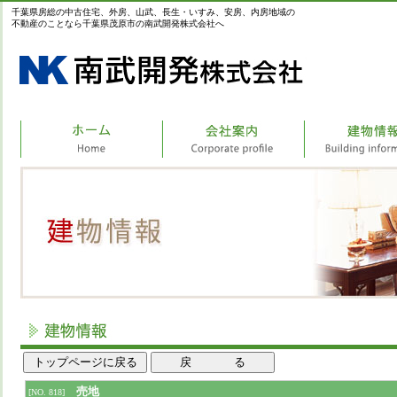
千葉県房総の中古住宅、外房、山武、長生・いすみ、安房、内房地域の
不動産のことなら千葉県茂原市の南武開発株式会社へ
売地
[NO. 818]