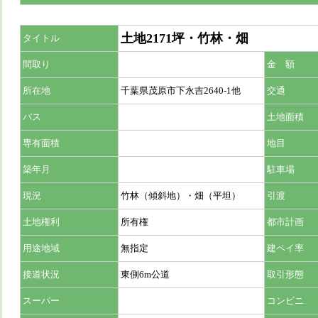
土地2171坪・竹林・畑
タイトル
間取り
金 額
所在地
千葉県茂原市下永吉2640-1他
交通
バス
土地面積
専有面積
地目
築年月
駐車場
現況
竹林（傾斜地）・畑（平坦）
引渡
土地権利
所有権
都市計画
用途地域
無指定
建ペイ率
接道状況
東側6m公道
取引形態
スーパー
コンビニ