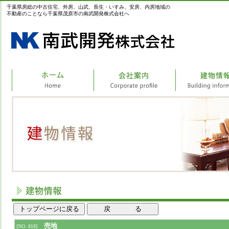
千葉県房総の中古住宅、外房、山武、長生・いすみ、安房、内房地域の
不動産のことなら千葉県茂原市の南武開発株式会社へ
売地
[NO. 818]