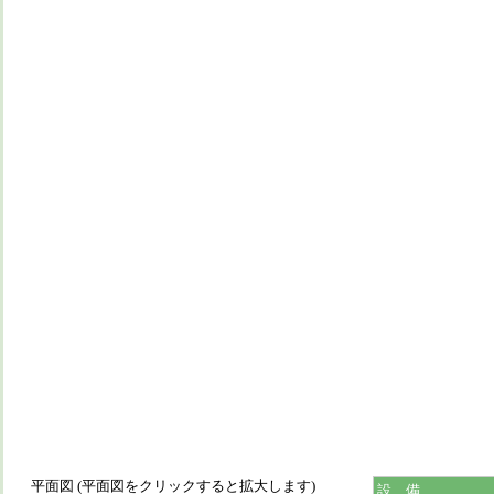
平面図 (平面図をクリックすると拡大します)
設 備