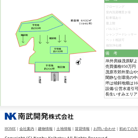
フローリング
室内洗濯機置き場
駐車場あり
最上階
バルコニー
シャンプードレッサー
ペット相談可
個別浄化槽
備 考
JR外房線茂原駅より
売買価格950万円
茂原市郊外里山や
閑静な住環境の中に
坪は傾斜地畑は1
設備/公営水道引
長生いすみエリア
HOME
｜
会社案内
｜
建物情報
｜
土地情報
｜
賃貸情報
｜
お問い合わせ
｜
初めての方