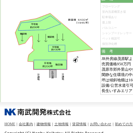
フローリング
室内洗濯機置き場
駐車場あり
最上階
バルコニー
シャンプードレッサー
ペット相談可
個別浄化槽
備 考
JR外房線茂原駅より
売買価格950万円
茂原市郊外里山や
閑静な住環境の中に
坪は傾斜地畑は1
設備/公営水道引
長生いすみエリア
HOME
｜
会社案内
｜
建物情報
｜
土地情報
｜
賃貸情報
｜
お問い合わせ
｜
初めての方