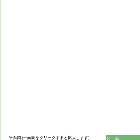
平面図 (平面図をクリックすると拡大します)
設 備