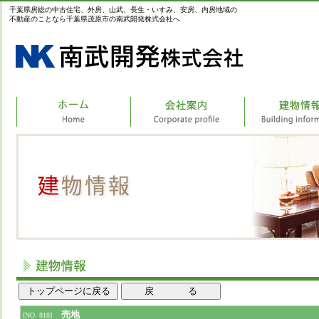
千葉県房総の中古住宅、外房、山武、長生・いすみ、安房、内房地域の
不動産のことなら千葉県茂原市の南武開発株式会社へ
売地
[NO. 818]