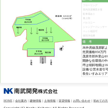
フローリング
室内洗濯機置き場
駐車場あり
最上階
バルコニー
シャンプードレッサー
ペット相談可
個別浄化槽
備 考
JR外房線茂原駅より
売買価格950万円
茂原市郊外里山や
閑静な住環境の中に
坪は傾斜地畑は1
設備/公営水道引
長生いすみエリア
HOME
｜
会社案内
｜
建物情報
｜
土地情報
｜
賃貸情報
｜
お問い合わせ
｜
初めての方