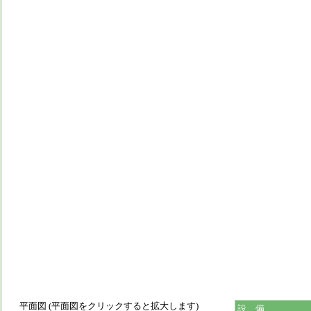
平面図 (平面図をクリックすると拡大します)
設 備