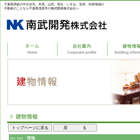
千葉県房総の中古住宅、外房、山武、長生・いすみ、安房、内房地域の
不動産のことなら千葉県茂原市の南武開発株式会社へ
売地
[NO. 818]