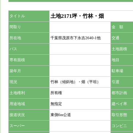
土地2171坪・竹林・畑
タイトル
間取り
金 額
所在地
千葉県茂原市下永吉2640-1他
交通
バス
土地面積
専有面積
地目
築年月
駐車場
現況
竹林（傾斜地）・畑（平坦）
引渡
土地権利
所有権
都市計画
用途地域
無指定
建ペイ率
接道状況
東側6m公道
取引形態
スーパー
コンビニ