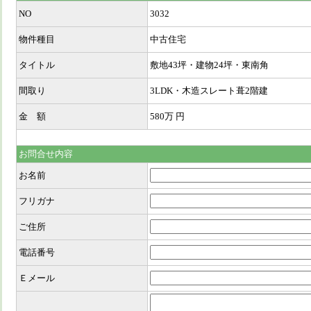
NO
3032
物件種目
中古住宅
タイトル
敷地43坪・建物24坪・東南角
間取り
3LDK・木造スレート葺2階建
金 額
580万
円
お問合せ内容
お名前
フリガナ
ご住所
電話番号
Ｅメール