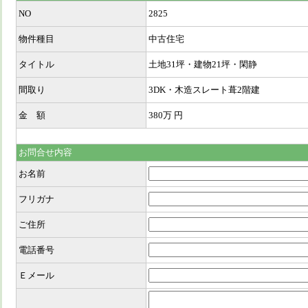
NO
2825
物件種目
中古住宅
タイトル
土地31坪・建物21坪・閑静
間取り
3DK・木造スレート葺2階建
金 額
380万
円
お問合せ内容
お名前
フリガナ
ご住所
電話番号
Ｅメール